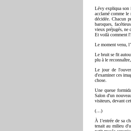
Lévy expliqua son i
acclamé comme le r
décidée. Chacun pr
baroques, facétieus
vieux préjugés, ne 
Et voilà comment l'i
Le moment venu, l’a
Le bruit se fit aut
plu à le reconnaître
Le jour de l'ouvert
d'examiner ces image
chose.
Une queue formidabl
Salon d'un nouveau 
visiteurs, devant ce
(…)
À 1'entrée de sa ch
tenait au milieu d'u