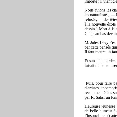
importe ; il vient d'
e
Nous avions les cl
les naturalistes, — 
refusés, — des têtes
à la nouvelle école 
dessin ! Mort à la 
Chapeau bas devant 
M. Jules Lévy s'est 
par cette pensée qu
Il faut mettre un fau
Et sans plus tarder,
faisait nullement sen
Puis, pour faire pa
d'artistes incompr
récemment éclos sur
par R. Salis, un Ra
Heureuse jeunesse ! e
de belle humeur ! e
l’insouciance écarte 