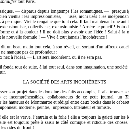
sbrouffer
tout Paris.
assiques, — disparus depuis longtemps ! les romantiques, — presque ig
bien vieillis ! les impressionnistes, — usés, archi-usés ! les indépendan
 à perruque. Vieille rengaine que tout cela. Il faut maintenant une anti
extensionniste, collectiviste, excursionniste ! Arrière le poncif ! Foin d
forme et à la couleur ! Il ne doit plus y avoir que l'idée ! Salut à la
la nouvelle formule ! — Vive à tout jamais l’incohérence !
dit un beau matin tout cela, à son réveil, en sortant d'un affreux cauc
i ne manque pas de profondeur :
x nez à l'idéal. — L'art sera incohérent, ou il ne sera pas.
 il fonda tout de suite, à lui tout seul, dans son imagination, une société
tir,
LA SOCIÉTÉ DES ARTS INCOHÉRENTS
sser son projet dans le domaine des faits accomplis, il alla trouver s
is et incompréhensibles, collaborateurs de ce petit journal, un
T
 les hauteurs de Montmartre et rédigé entre deux bocks dans le cabare
mponneau moderne, peintre, impresario, littérateur et fumiste.
lle est la verve, l’entrain et la folie ! elle a toujours la gaieté sur les lè
lle est toujours prête à saisir le côté comique et ridicule des choses.
les rides du front !