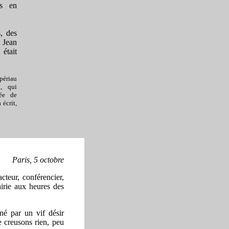
ns en
, des
t Jean
était
ipériau
, qui
rée de
 écrit,
Paris, 5 octobre
cteur, conférencier,
airie aux heures des
né par un vif désir
ne creusons rien, peu