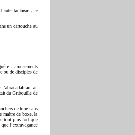
aute fantaisie : le
 dans un cartouche au
 guère : amusements
ire ou de disciples de
e l’abracadabrant ait
it du Gribouille de
ouchers de lune sans
e maître de boxe, la
le tout plus fort que
u que l’extravagance