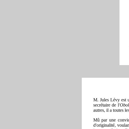
M. Jules Lévy est u
secrétaire de l'
Obol
autres, il a toutes le
Mû par une convict
d'originalité, voula