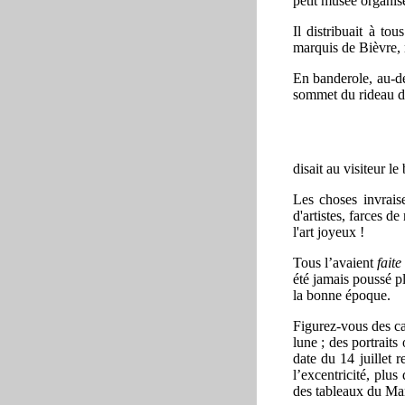
petit musée organis
Il distribuait à tou
marquis de Bièvre, m
En banderole, au
-
d
sommet du rideau du
disait au visiteur le
Les choses invrais
d'artistes, farces de
l'art joyeux !
Tous l’avaient
faite
été jamais poussé pl
la bonne époque.
Figurez
-
vous des ca
lune ; des portrait
date du 14 juillet 
l’excentricité, plu
des tableaux du Ma