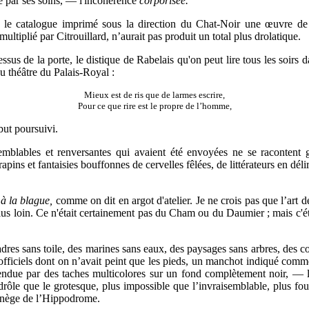
é par ses soins,
—
l'incohérence
corporisée.
s le catalo
g
ue imprimé sous la direction du Chat
-Noir
une œuvre de h
ultiplié par Citrouillard, n’aurait pas produit un total plus drolatique.
essus de la porte, le distique de Rabelais qu'on peut lire tous les soirs
 théâtre du Palais
‑
Royal :
Mieux est de ris que de larmes escrire,
Pour ce que rire est le propre de l’homme,
 but poursuivi.
emblables et renversantes qui avaient été envoyées ne se racontent
 rapins et fantaisies bouffonnes de cervelles fêlées, de littérateurs en dél
 à la blague,
comme on dit en argot d'atelier. Je ne crois pas que l’art d
us loin. Ce n'était certai
n
ement pas du Cham ou du Daumier ; mais c'éta
dres sans toile, des marines sans eaux, des paysages sans arbres, des c
s officiels dont on n’avait peint que les pieds, un manchot indiqué comm
rendue par des taches multicolores sur un fond complètement noir,
—
s drôle que le grotesque, plus impossible que l’invraisemblable, plus fo
nège de l’Hippodrome.