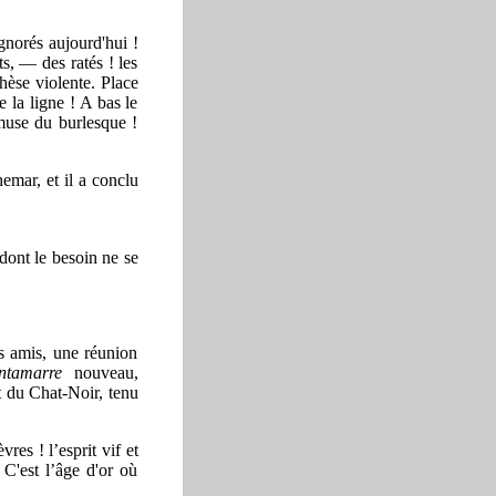
norés aujourd'hui !
ts, — des ratés ! les
thèse violente. Place
e la ligne ! A bas le
 muse du burlesque !
hemar, et il a conclu
 dont le besoin ne se
es amis, une réunion
intamarre
nouveau,
t du Chat-Noir, tenu
vres ! l’esprit vif et
 C'est l’âge d'or où