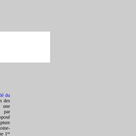
ilé du
n des
, une
, par
oposé
lpture
toine-
er
he 1