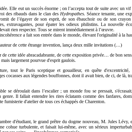
dée. Elle eut un succès énorme ; on l’accepta tout de suite avec un vif 
oi des ribauds dans le clan des
Hydropathes.
Séance tenante, une expo
omit de l’égayer de son esprit, de son ébauchoir ou de son crayon p
es, extravagantes, pour épater les odieux philistins. La nouvelle éc
devait rien respecter. Tous se mirent immédiatement à l’œuvre.
ncohérence a fait son entrée dans le monde, élevant l'originalité à la hau
uteur de cette étrange invention, lança deux mille invitations (…)
our de cette idée abracadabrante, de cette exposition privée… de bon sen
, mais largement pourvue d'esprit gaulois.
ure, tout le Paris sceptique et gouailleur, en quête d'excentricité,
s cocasses aux légendes bouffonnes, dont il avait bien, de ci, de là, t
e se déroulait dans l’escalier ; un monde fou se pressait, s'écrasait,
genre. Il fallait entendre les rires éclatants comme des fanfares, dom
tte fumisterie d'atelier de tous ces échappés de Charenton.
ambre d'étudiant, le grand prêtre du dogme nouveau, M. Jules Lévy, en
ne cohue turbulente, et faisait lui-
mê
me, avec un sérieux imperturbab