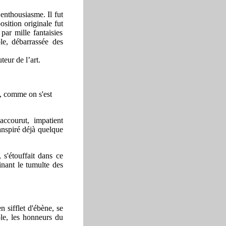
enthousiasme. Il fut
sition originale fut
ar mille fantaisies
ole, débarrassée des
teur de l’art.
s, comme on s'est
 accourut, impatient
ranspiré déjà quelque
 s'étouffait dans ce
inant le tumulte des
 sifflet d'ébène, se
le, les honneurs du