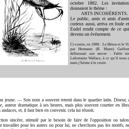
octobre 1882. Les invitatio
donnaient le thème :
ARTS INCOHÉRENTS.
Le public, amis et amis d'amis
curieux aussi, arriva en foule e
Eudel rendit compte de ce qui 
devenu un événement.
Ci-contre, en 1886 : Le Héron et le V
par Hermann (R. Mann) Gaillon
définissait son
œuvre : Fable ti
Lafontaine Wallace, à ce qu’il nous a
mais j’hésite à le croire.
n jeune. — Son nom a souvent retenti dans le quartier latin. Diseur, a
e
, auteur dramatique à ses heures, mais plus souvent courtier en libr
s audaces, et, il faut bien en convenir, cela lui réussit.
ion sincère, stimulé par le besoin de faire de l'opposition ou talon
nt travailler pour les autres ou pour lui, ne cherchons pas les motifs, 