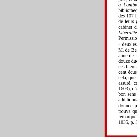
à
l’omb
bibliothè
des 107 l
de leurs 
cabinet 
Libéralit
Permissi
« deux es
M. de Bea
aune de t
douze duca
ces bienf
cent écus
cela, que
assuré, c
1603), c’e
bon sens 
additionn
donnée po
trouva qu
remarque 
1835, p. 