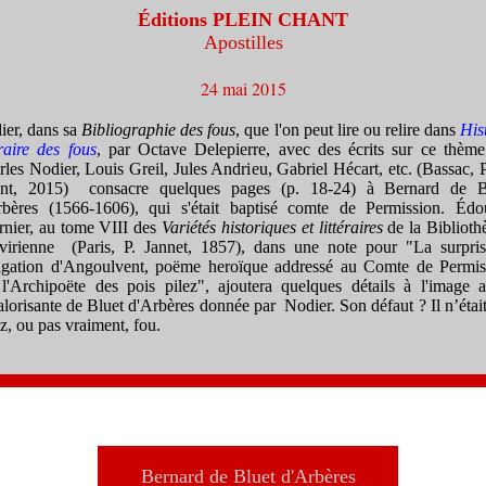
Éditions PLEIN CHANT
Apostilles
24 mai 2015
ier, dans sa
Bibliographie des fous
, que l'on peut lire ou relire dans
Hi
s
éraire des fou
s
, par Octave Delepierre, avec des écrits sur ce thème
les Nodier, Louis Greil, Jules Andrieu, Gabriel Hécart, etc. (Bassac, 
nt, 2015) consacre quelques pages (p. 18-24) à Bernard
de
Bl
rbères (
1566-1606), qui s'était baptisé comte de Permission. Édo
rnier, au tome VIII des
Variétés historiques et littéraires
de la Biblioth
évirienne (Paris, P. Jannet, 1857), dans une note pour "La surpris
tigation d'Angoulvent, poëme heroïque addressé au Comte de Permis
 l'Archipoëte des pois pilez", ajoute
ra
quelques détai
ls à l'image a
alorisante
de B
lu
et d'Arbères
donnée
par
Nodier
.
Son défaut ? Il n’étai
z, ou pas vraiment, fou.
Bernard de Bluet d'Arbères