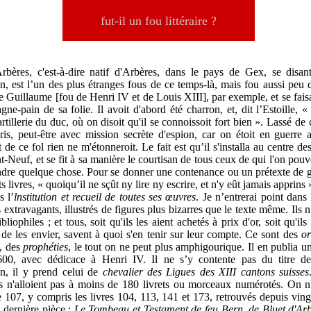
fut-il un fou littéraire ?
rbères, c'est-à-dire natif d'Arbères, dans le pays de Gex, se disa
n, est l’un des plus étranges fous de ce temps-là, mais fou aussi peu 
re Guillaume
[fou de Henri IV et de Louis XIII]
, par exemple, et se fa
agne-pain de sa folie. Il avoit d'abord été charron, et, dit l’Estoille, 
rtillerie du duc, où on disoit qu'il se connoissoit fort bien ». Lassé de c
ris, peut-être avec mission secrète d'espion, car on étoit en guerre
 de ce fol rien ne m'étonneroit. Le fait est qu’il s'installa au centre de
t-Neuf, et se fit à sa manière le courtisan de tous ceux de qui l'on pouv
dre quelque chose. Pour se donner une contenance ou un prétexte de gu
its livres, « quoiqu’il ne sçût ny lire ny escrire, et n'y eût jamais apprins
s l’
lnstitution et recueil de toutes ses œuvres
. Je n’entrerai point dans 
s extravagants, illustrés de figures plus bizarres que le texte même. Ils n
bliophiles ; et tous, soit qu'ils les aient achetés à prix d'or, soit qu'ils
 de les envier, savent à quoi s'en tenir sur leur compte. Ce sont des
or
, des
prophéties
, le tout on ne peut plus amphigourique. Il en publia un
00, avec dédicace à Henri IV. Il ne s’y contente pas du titre d
n, il y prend celui de
chevalier des Ligues des XIII cantons suisses
 n'alloient pas à moins de 180 livrets ou morceaux numérotés. On n
 107, y compris les livres 104, 113, 141 et 173, retrouvés depuis ving
a dernière pièce :
Le Tombeau et Testament de feu Bern
.
de Bluet d'Arb