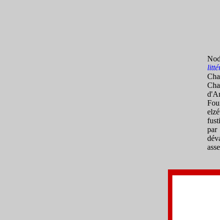
Nod
litt
Char
Cha
d'A
Fou
elz
fus
par
dév
asse
l