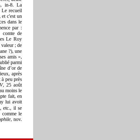
, in-8. La
 Le recueil
, et c'est un
èces dans le
ence par :
u comte de
ques Le Roy
valeur ; de
ane ?), une
ses amis »,
oublié parmi
aîne d’or de
rieux, après
t à peu près
IV
, 25 août
 au moins le
te fait, en
y lui avoit
 etc., il se
à, comme le
ophile
, nov.