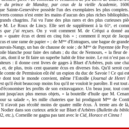
re du prince de Mandoy, par ceux de la vieille Academie
,
1606
que Sainte-Geneviève possède l'un des exemplaires les plus complets.
ivrets connus n'est entre les mains d’aucun des plus riches
bibliophiles
grands chagrins. J'ai vu l'une des plus rares et des plus curieuses pi
e
de M. Le Roux de Lincy. Elle sert de supplément à la 61
, et comm
és que j’ai reçues
. On y voit comment M. de Créqui a donné a
on « quatre écus et demi en cinq fois » ; comment il reçut de Jac
me
cus et une rame de papier » ; de M
d'Entragues, une bague de grande 
me
uvais-Nangy, un bas de chausse de soie ; de M
de Payenne (de Poy
oile blanche pour faire des rabats ; du duc de Nemours, « la fleur de 
ts, dont il se fit faire un superbe habit de frise noire. Le roi n’est pas 
aiteurs : il donne cent livres de gages à Bluet d'Arbères, puis une ch
, et, de plus, trois cent quarante écus en diverses fois. Qu'il seroit cu
 le comte de Permission eût été un espion du duc de Savoie ! Ce qui es
e dont tout le monde convient, même l’Estoille (
Journal de Henri 
st qu'il étoit beaucoup moins fou qu'il ne vouloit le paroître. Il eut tout
d'économiser les profits de son extravagance. Un beau jour, tout comp
ant jusqu'aux plus menus objets, « la bouteille d'huile que M. Cenam
me
ur sa salade », les mille chateries que lui prodiguoit M
de Conti,
'il n'avoit pas récolté moins de quatre mille écus. À trente ans de l
Nodier dans son curieux article sur Bluet d'Arbères (
Bulletin du bibli
32, etc.), Corneille ne gagna pas tant avec le
Cid, Horace et Cinna !