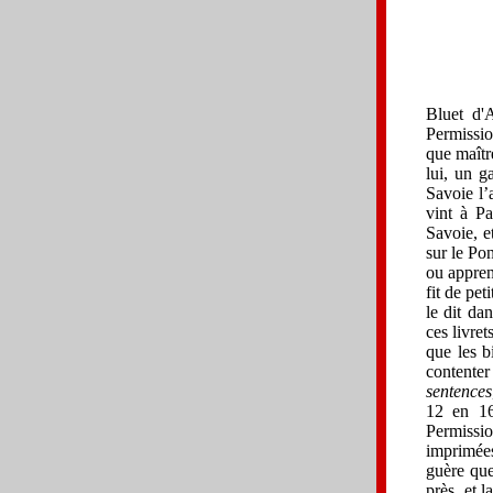
Bluet d'A
Permissio
que maît
lui, un g
Savoie l’a
vint à Pa
Savoie, et
sur le Pon
ou appren
fit de pet
le dit dan
ces livret
que les bi
contenter
sentences
12 en 16
Permissio
imprimées
guère que
près, et l