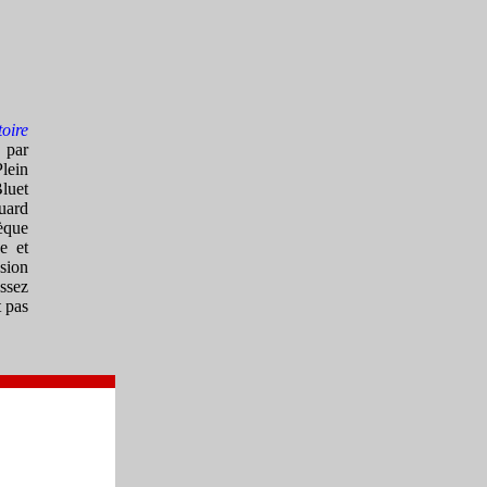
toire
 par
Plein
uet
uard
èque
e et
sion
ssez
t pas