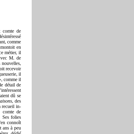
nt comte de
désintéressé
isant, comme
« montoit en
e métier, il
 avec M. de
s nouvelles,
oit recevoir
euserie, il
 », comme il
le détail de
’intéressent
 aient dû se
aisons
, des
 recueil in-
e comte de
. Ses folies
'en connoît
t ans à peu
ères, dédié