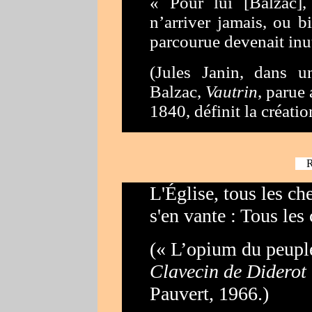
« Pour lui [Balzac]
n’arriver jamais, ou bi
parcourue devenait inuti
(
Jules Janin, dans 
Balzac,
Vautrin
, parue
1840, définit la créati
Re
L'Église, tous les ch
s'en vante : Tous le
(
« L’opium du peuple
Clavecin de Diderot
Pauvert, 1966.)