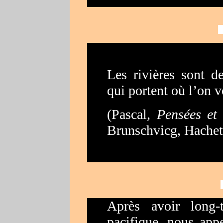
Les rivières sont d
qui portent où l’on ve
(
Pascal
, Pensées et
Brunschvicg, Hachette
Après avoir long
pacifique, nous app