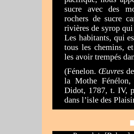
sucre avec des m
rochers de sucre ca
rivières de syrop qu
Les habitants, qui es
tous les chemins, et
les avoir trempés dan
(
Fénelon.
Œuvres
de
la Mothe Fénélon, 
Didot, 1787, t. IV,
dans l’isle des Plaisi