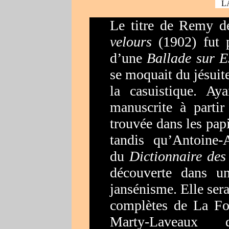
LA
Le titre de Remy 
velours
(1902) fut p
d’une
Ballade sur 
se moquait du jésuit
la casuistique. Ay
manuscrite à partir
trouvée dans les pap
tandis qu’Antoine-A
du
Dictionnaire de
découverte dans un
jansénisme. Elle ser
complètes de La Fon
Marty-Laveaux 