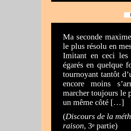
D
Ma seconde maxime é
le plus résolu en me
Imitant en ceci les
égarés en quelque fo
tournoyant tantôt d’u
encore moins s’ar
marcher toujours le p
un même côté […]
(
Discours de la méth
raison
, 3
partie)
e