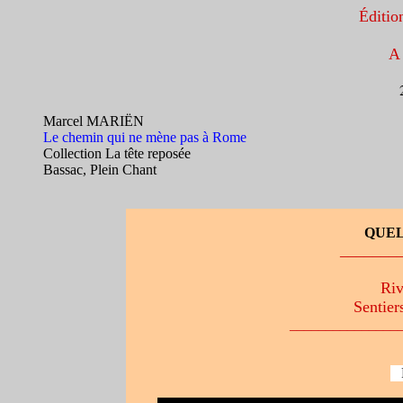
Éditi
A 
2
Marcel MARIËN
Le chemin qui ne mène pas à Rome
Collection La tête reposée
Bassac, Plein Chant
QUEL
_______
Riv
Sentier
_______________
R