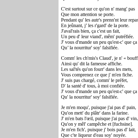
C'est surtout sur ce qu'on n' mang' pas
Que mon attention se porte.
Pendant qu' les autr's prenn'nt leur repa
En jeûnant, j’ les r'gard' de la porte.
J'aval'rais bien, ça c'est un fait,
Un peu d' leur viand', mêm' putréfiée.
J' vous d'mande un peu qu'est-c' que ça 
Qu’ la nourritur' soy' falsifiée.
Comm' les ch'mis's Claud', je
n' « bouff
Ainsi qu' dit la fameuse affiche.
Les sal'tés qu'on fourr' dans les mets,
Vous comprenez ce que j' m'en fiche.
J' suis pas chargé, comm' le préfet,
D' la santé d' tous, à moi confiée.
J' vous d'mande un peu qu'est-c' que ça 
Qu' la nourritur' soy' falsifiée.
Je m'en moqu', puisque j'ai pas d' pain,
Qu'on mett' du plâtr' dans la farine.
J' m'en bats l'œil, puisque j'ai pas d' vin,
Qu'on y mêl' campêche et [fuchsine].
Je m'en fich', puisque j' bois pas d' lait,
Que c'te liqueur d'eau soy' noyée.