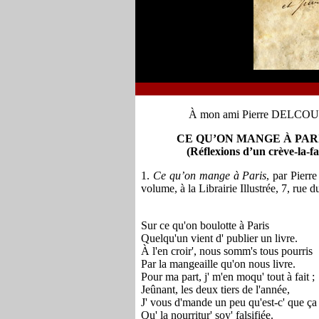
À mon ami Pierre D
ELCOU
CE QU’ON MANGE À PAR
(Réflexions d’un crève-la-f
1.
Ce qu’on mange à Paris
, par Pierr
volume, à la Librairie Illustrée, 7, rue d
Sur ce qu'on boulotte à Paris
Quelqu'un vient d' publier un livre.
À l'en croir', nous somm's tous pourris
Par la mangeaille qu'on nous livre.
P
our ma part, j' m'en moqu' tout à fait ;
Jeûnant, les deux tiers de l'année,
J' vous d'mande un peu qu'est-c' que ça 
Qu' la nourritur' soy' falsifiée.