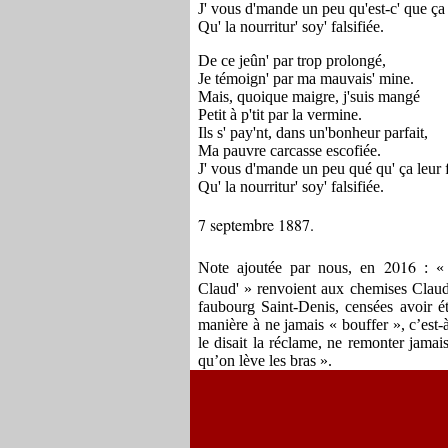
J' vous d'mande un peu qu'est-c' que ça 
Qu' la nourritur' soy' falsifiée.
De ce jeûn' par trop prolongé
,
Je témoign' par ma mauvais' mine.
Mais, quoique maigre, j'suis mangé
Petit à p'tit par la vermine.
Ils s' pay'nt, dans un'bonheur parfait,
Ma pauvre carcasse escofiée.
J' vous d'mande un peu qué qu' ça leur f
Qu' la nourritur' soy' falsifiée.
7 septembre 1887.
2016
Note ajoutée par nous, en
: « 
Claud' » renvoient aux chemises Claud
faubourg Saint-Denis, censées avoir é
manière à ne jamais « bouffer », c’est
le disait la réclame, ne remonter jama
qu’on lève les bras ».