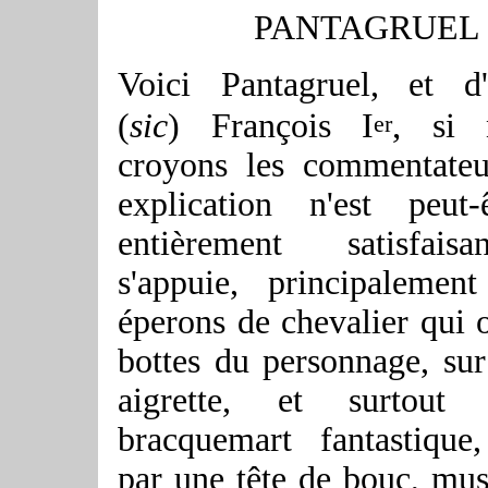
PANTAGRU
EL
Voici Pantagruel, et d'
,
(
sic
) François I
si 
er
croyons les commentateu
explication n'est peut-
entièrement satisfais
s'appuie, principalemen
éperons de chevalier qui o
bottes du personnage, sur 
aigrette, et surtout
bracquemart fantastique
par une tête de bouc, mus