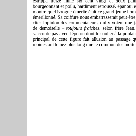
estrippa treize mille six cent vingt et deux pai
bourgeonnant et poilu, hardiment retroussé, épanoui 
montre quel ivrogne émérite était ce grand jeune homm
émerillonné. Sa coiffure nous embarrasserait peut-être,
citer l'opinion des commentateurs, qui y voient une 
de demoiselle –
toujours fraîches
, selon frère Jean
s'accorde pas avec l'éperon dont le soulier à la poulain
principal de cette figure fait allusion au passage q
moines ont le nez plus long que le commun des mortel