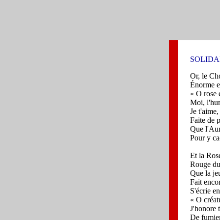
SOLIDA
Or, le Cho
Énorme et 
«
O rose e
Moi, l'hu
Je t'aime,
Faite de p
Que l'Aur
Pour y ca
Et la Rose
Rouge du 
Que la je
Fait encor
S'écrie en
«
O créat
J'honore 
De fumier