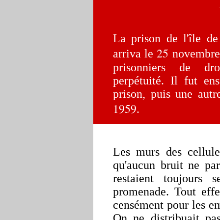
La prison de l'île d
25
arriva le
novembr
prisonniers de d
perpétuité. Il
fut ens
prison, puis une autr
1959
.
Les murs des cellule
qu'aucun bruit ne pa
restaient toujours
promenade. Tout effet
censément pour les emp
On ne distribuait pa