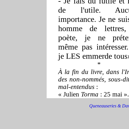
- Je fais du futile et
de l'utile. Auc
importance. Je ne sui
homme de lettres,
poète, je ne préte
même pas intéresser
je LES emmerde tous
*
À la fin du livre, dans l'
des non-nommés, sous-di
mal-entendus
:
« Julien
Torma
: 25 mai
».
Queneauseries & Dav