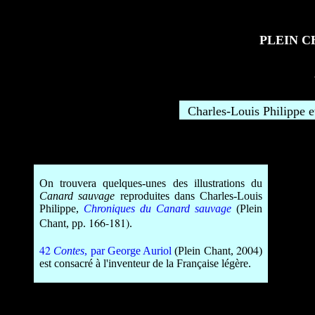
PLEIN C
Charles-
Louis Phil
i
ppe e
On trouvera
quelques-unes des illustrations du
Canard sauvage
reproduites dans Charles-Louis
Philippe,
Chr
oniques du Canard sauvage
(Plein
166-181)
Chant, pp.
.
42
2004
Contes
, par George Auriol
(Plein Chant,
)
est consacré à l'inventeur de la Française légère
.