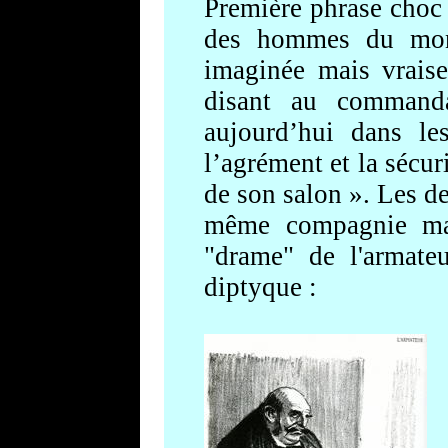
Première phrase choc
des hommes du mond
imaginé
e mais vraise
disant au comman
aujourd’hui dans le
l’agrément et la sécur
de son salon ». Les d
même compagnie mari
"drame" de l'armateu
diptyque :