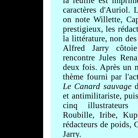
la feuille est impri
caractères d'Auriol. L
on note Willette, Cap
prestigieux, les réda
la littérature, non d
Alfred Jarry côtoi
rencontre Jules Ren
deux fois. Après un 
thème fourni par l'act
Le Can
ard sauvage
d
et antimilitariste, puis
cinq illustrateur
Roubille, Iribe, Kup
rédacteurs de poids, 
Jarry.