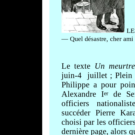
LE
— Quel désastre, cher ami 
Le texte
Un meurtr
juin-4
juillet ; Plei
Philippe a pour poin
Alexandre I
de Se
er
officiers nationali
succéder
Pierre Kar
choisi par les officier
dernière page, alors 