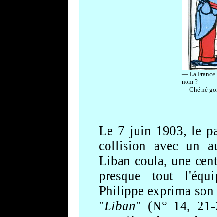
— La France s
nom ?
— Ché né go
Le 7 juin 1903, le 
collision avec un a
Liban coula, une cent
presque tout l'équi
Philippe exprima so
"
Liban
" (N° 14, 21-