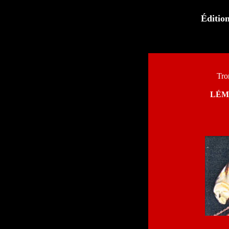
Éditi
Tro
LÉM