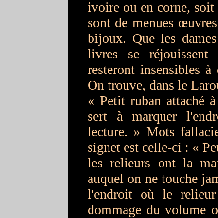
ivoire ou en corne, soi
sont de menues œuvres d
bijoux. Que les dames 
livres se réjouissent
resteront insensibles à
On trouve, dans le Larou
« Petit ruban attaché à 
sert à marquer l'end
lecture. » Mots fallaci
signet est celle-ci : « P
les relieurs ont la ma
auquel on ne touche jama
l'endroit où le relieu
dommage du volume où s