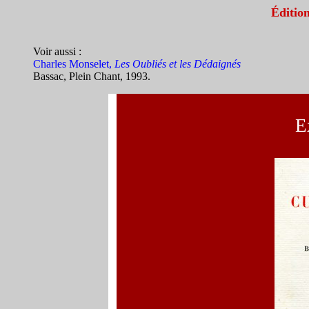
Éditi
Voir aussi :
Charles Monselet,
Les Oubliés et les Dédaigné
s
Bassac, Plein Chant, 1993.
E