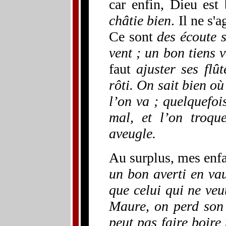
car enfin, Dieu est
châtie bien
. Il ne s'
Ce sont
des écoute s
vent ; un bon tiens 
faut
ajuster ses flût
rôti. On sait bien où
l’on va ; quelquefoi
mal, et l’on troq
aveugle.
Au surplus, mes enf
un bon averti en vau
que celui qui ne veu
Maure, on perd son 
peut pas faire boire 