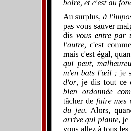
boire, et c'est au fo
Au surplus,
à l'impos
pas vous sauver malg
dis
vous entre par 
l'autre
, c'est comm
mais c'est égal, quan
qui peut, malheureu
m'en bats l'œil ;
je 
d'or
, je dis tout c
bien ordonnée co
tâcher de
faire mes 
du jeu.
Alors, quand
arrive qui plante
, je
vous allez à tous les