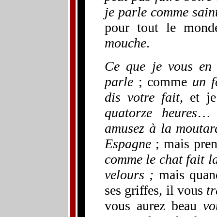
je parle comme sain
pour tout le mond
mouche
.
Ce que je vous en 
parle
; comme
un f
dis votre fait
, et j
quatorze heures
… 
amusez à la moutard
Espagne
; mais pre
comme le chat fait la 
velours ;
mais quand
ses griffes, il vous
t
vous aurez beau
vo