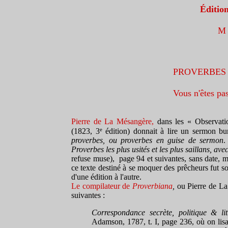
Éditi
M a
PROVERBES 
Vous n'êtes pas
Pierre de La Mésangère,
dans les
« Observatio
e
(1823, 3
édition) donnait à lire un sermon b
proverbes, ou pr
overbes en guise de sermon
.
Proverbes les plus usités et les plus saillans, ave
refuse muse), page 94 et suivantes,
sans date, m
ce texte destiné à se moquer des prêcheurs fut so
d'une édition à l'autre.
Le compilateur de
Pro
verb
i
ana
,
ou Pierre de L
suivantes :
Correspondance secrète, politique & litt
Adamson, 1787,
t. I,
page 236, où on lis