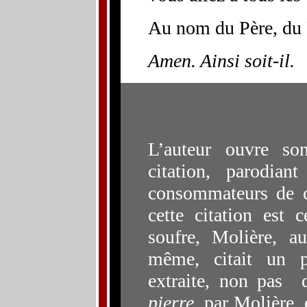
Au nom du Père, du F
Amen. Ainsi soit-il.
L’auteur ouvre so
citation, parodi
ant
co
nsommateurs
de c
cette citation est
soufre, Molière, 
même, citait u
n p
e
xtraite, non pas
pierre
, par Molière,