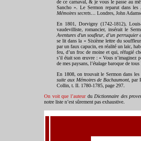
de ce carnaval, & je vous le passe au m
Sancho ». Le
S
ermon reparut dans les
Mémoires secrets
… Londres, John Adamson,
En 1801, Dorvigny (1742-1812),
Louis
vaudevilliste, romancier, insérait le Se
Aventures d'un soufleur
,
d’un perruquier e
se lit dans la « Sixième lettre du souffle
par un faux capucin, en réalité un laïc, hab
feu, d’un froc de moine et qui, réfugié c
s’il était son œuvre :
« Vous n’imaginez pa
de mes paysans, l’étalage baroque de tous
En 1808, on trouvait l
e Sermon
dans le
suite aux Mémoires de Bachaumont
, par 
Collin, t. II
.
1780-1785, page 297.
On voit que l’auteur
du
Dictionnaire des prove
notre liste n’est sûrement pas exhaustive.
l