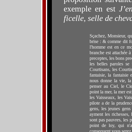
exemple en est
J’e
ficelle, selle de chev
Sçachez, Monsieur, que
brise : & comme dit fo
l'homme est en ce mon
branche est attachée à l
preceptes, les bons pre
les belles paroles se
Courtisans, les Courti
fantaisie, la fantaisie
nous donne la vie, la 
penser au Ciel, le Cie
point la mer, la mer es
les Vaisseaux, les Vai
pilote a de la prudenc
gens, les jeunes gens
ayment les richesses, l
sont pas pauvres, les p
point de loy, qui n'
consequent vous serez 