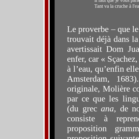
Il faut que je vous parl
Tant va la cruche à l'ea
Le proverbe – que le 
trouvait déjà dans l
avertissait Do
m
Jua
enfer, car « Sçachez,
à l’eau, qu’enfin elle
Amsterdam, 1683
originale, Molière co
par ce que les ling
(d
u grec
ana
, de n
consiste à repre
proposition gram
proposition suivante