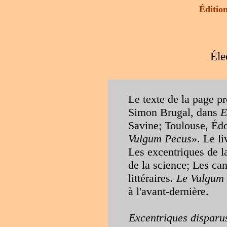
Éditi
Éle
Le texte de la page pr
Simon Brugal, dans
E
Savine; Toulouse, Édo
Vulgum Pecus
»
. Le l
Les excentriques de l
de la science; Les ca
littéraires.
Le Vulgum
à l'avant-dernière.
Excentriques disparu