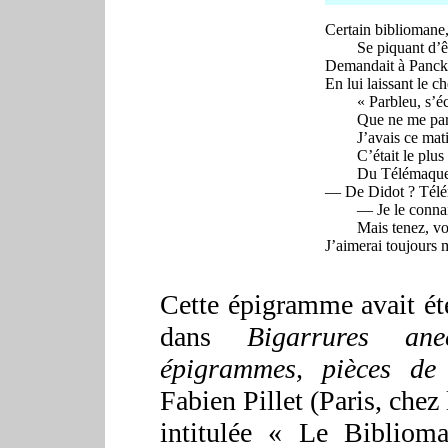
Certain bibliomane,
Se piquant d’êtr
Demandait à Panck
En lui laissant le c
« Parbleu, s’écria
Que ne me parlie
J’avais ce matin 
C’était le plus b
Du Télémaque d
— De Didot ? Télé
— Je le connais, 
Mais tenez, vous
J’aimerai toujours 
Cette épigramme avait ét
dans
Bigarrures ane
épigrammes
, pièces de 
Fabien Pillet (Paris, che
intitulée « Le Biblioma