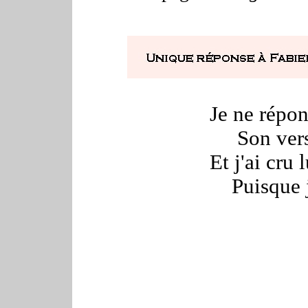
Je ne répondrai p
Son vers me tie
Et j'ai cru lui j
Puisque je l'ai