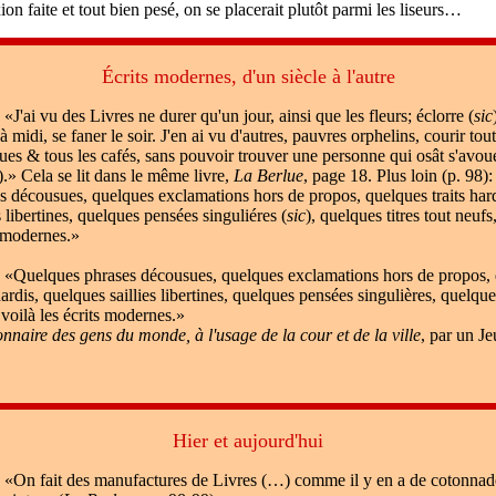
ion faite et tout bien pesé, on se placerait plutôt parmi les liseurs…
Écrits modernes, d'un siècle à l'autre
«J'ai vu des Livres ne durer qu'un jour, ainsi que les fleurs; éclorre (
sic
 à midi, se faner le soir. J'en ai vu d'autres, pauvres orphelins, courir tout
ues & tous les cafés, sans pouvoir trouver une personne qui osât s'avoue
).» Cela se lit dans le même livre,
La Berlue
, page 18. Plus loin (p. 98)
s décousues, quelques exclamations hors de propos, quelques traits har
s libertines, quelques pensées singuliéres (
sic
), quelques titres tout neufs
 modernes.»
«
Quelques phrases décousues, quelques exclamations hors de propos,
hardis, quelques saillies libertines, quelques pensées singulières, quelques
 voilà les écrits modernes.»
onnaire des gens du monde, à l'usage de la cour et de la ville
, par un J
Hier et aujourd'hui
«On fait des manufactures de Livres (…) comme il y en a de cotonnade