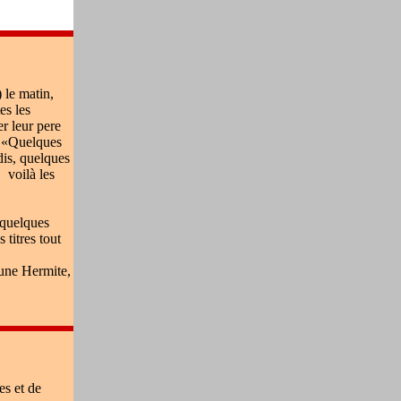
) le matin,
es les
r leur pere
: «Quelques
dis, quelques
, voilà les
 quelques
 titres tout
eune Hermite,
s et de