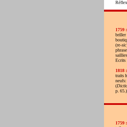
Réflex
l
1759 :
briller
boutiq
(re-
sic
phrase
saillie
Ecrits
1818 :
traits 
neufs:
(
Dicti
p. 65.)
l
l
1759 :