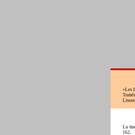
l
«Les L
Traité
Liseur
Lu dan
162.