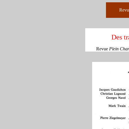
Rev
Des tr
Revue
Plein Cha