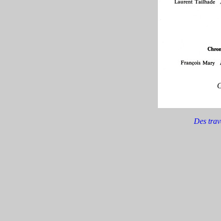
G
Des trav