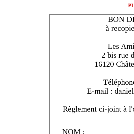
P
BON D
à recop
i
Les Ami
2 bis rue 
16120 Châte
Téléphone
E-mail : dani
Règlement ci-joint à l
NOM :