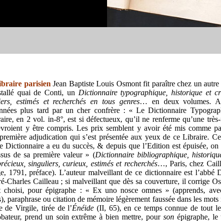
ibraire parisien
Jean Baptiste Louis Osmont fit paraître chez un autre 
tallé quai de Conti, un
Dictionnaire typographique, historique et cri
liers, estimés et recherchés en tous genres
… en deux volumes. Ap
nnées plus tard par un cher confrère : « Le Dictionnaire Typograp
ire, en 2 vol. in-8°, est si défectueux, qu’il ne renferme qu’une très-
evroient y être compris. Les prix semblent y avoir été mis comme p
première adjudication qui s’est présentée aux yeux de ce Libraire. C
ce Dictionnaire a eu du succès, & depuis que l’Edition est épuisée, on
ssus de sa première valeur » (
Dictionnaire bibliographique, historique
précieux, singuliers, curieux, estimés et recherchés
…, Paris, chez Caille
e, 1791, préface). L’auteur malveillant de ce dictionnaire est l’abbé 
é-Charles Cailleau ; si malveillant que dès sa couverture, il corrige O
it choisi, pour épigraphe : « Ex uno nosce omnes » (apprends, avec
s), paraphrase ou citation de mémoire légèrement faussée dans les mots
 de Virgile, tirée de l’
Énéide
(II, 65), en ce temps connue de tout 
obateur, prend un soin extrême à bien mettre, pour
son
épigraphe, le 