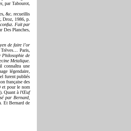
s,
par Tabourot,
, &c. recueillis
, Droz, 1986, p.
 confuz
.
Fait par
eur Des Planches,
en de faire l’or
Trèves… Paris,
e Philosophie
de
decine Metalique.
l connaîtra une
nage légendaire,
l furent publiés
ion française des
9 et pour le nom
). Quant à
l'Œuf
osé par Bernard,
). Et Bernard de