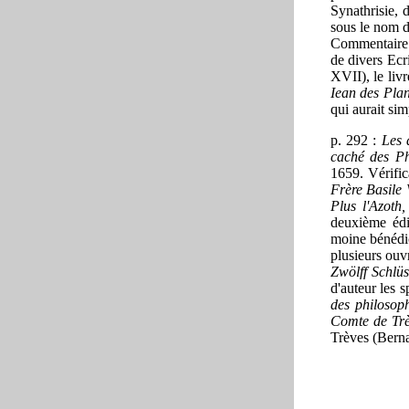
Synathrisie, 
sous le nom 
Commentaire a
de divers Ecri
XVII), le livr
Iean des Pla
qui aurait si
p. 292 :
Les 
caché des Ph
1659. Vérific
Frère Basile 
Plus l'Azoth
deuxième édi
moine bénédic
plusieurs ouv
Zwölff Schlüs
d'auteur les s
des philosop
Comte de Tr
Trèves (Berna