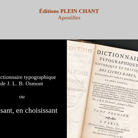
Éditions PLEIN CHANT
Apostilles
Théophi
ctionnaire typographique
de J. L. B. Osmont
ou
isant, en choisissant