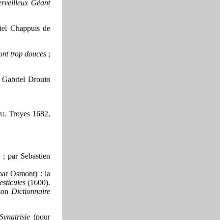
rveilleux Géant
iel Chappuis de
sont trop douces
;
 Gabriel Drouin
. Troyes 1682,
U
 ; par Sebastien
 par Osmont) : la
esticules
(1600).
 son
Dictionnaire
Synatrisie
(pour