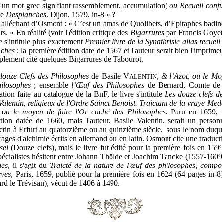
d'un mot grec signifiant rassemblement, accumulation)
ou Recueil confu
de
Desplanches
. Dijon, 1579, in-8
» ?
lléchant d’Osmont : « C’est un amas de Quolibets, d’Epitaphes badines
ts. » En réalité (voir l'édition critique des
Bigarrures
par Francis Goyet
e s'intitule plus exactement
Premier livre de la Synathrisie alias recueil
nches
; la première édition date de 1567 et l'auteur serait bien l'imprim
mplement cité quelques Bigarrures de Tabourot.
douze Clefs des Philosophes
de Basile V
,
& l’Azot, ou le Moy
ALENTIN
ilosophes
; ensemble
l’Œuf des Philosophes
de Bernard, Comte de 
ation faite au catalogue de la BnF, le livre s'intitule
Les douze clefs d
Valentin, religieux de l'Ordre Sainct Benoist. Traictant de la vraye Me
, ou le moyen de faire l'Or caché des Philosophes.
Paru en 1659, i
tion datée de 1660, mais l'auteur, Basile Valentin, serait un person
tin à Erfurt au quatorzième ou au quinzième siècle, sous le nom duque
rages d'alchimie écrits en allemand ou en latin. Osmont cite une traduct
sel
(Douze clefs), mais le livre fut édité pour la première fois en 159
pécialistes hésitent entre
Johann Thölde et
Joachim Tancke (1557-1609
hes
, il s'agit du
Traicté de la nature de l'œuf des philosophes, comp
èves
, Paris, 1659, publié pour la première fois en 1624 (64 pages in-8
rd le Trévisan), vécut de 1406 à 1490.