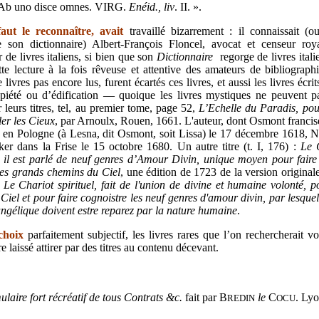
« Ab uno disce omnes. VIRG.
Enéid., liv
. II. ».
aut le reconnaître, avait
travaillé bizarrement : il connaissait (
e son dictionnaire) Albert-François Floncel, avocat et censeur roy
 de livres italiens, si bien que son
Dictionnaire
regorge de livres itali
ette lecture à la fois rêveuse et attentive des amateurs de bibliograp
 livres pas encore lus,
furent écartés ces livres, et aussi les livres écrit
 piété ou d’édification — quoique les livres mystiques ne peuvent pa
r leurs titres, tel, au premier tome, page 52,
L’Echelle du Paradis, pour
er les Cieux
, par Arnoulx, Rouen, 1661. L'auteur, dont Osmont francise
 en Pologne (à Lesna, dit Osmont, soit Lissa) le 17 décembre 1618,
N
ker dans la Frise le 15 octobre 1680.
Un autre titre (t. I, 176) :
Le C
l il est parlé de neuf genres d’Amour Divin, unique moyen pour faire
les grands chemins du Ciel
, une édition de 1723 de la version origina
:
Le Chariot spirituel, fait de l'union de divine et humaine volonté, p
Ciel et pour faire cognoistre les neuf genres d'amour divin, par lesquel
angélique doivent estre reparez par la nature humaine
.
 choix
parfaitement subjectif, les livres rares que l’on rechercherait vo
re laissé attirer par des titres au contenu décevant.
laire fort récréatif de tous Contrats &c.
fait par B
le
C
. Lyo
REDIN
OCU