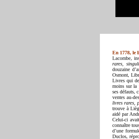
En 1778, le l
Lacombe, ins
rares, singu
douzaine d’a
Osmont, Libra
Livres qui d
moins sur la 
ses défauts, 
ventes au-de
livres rares, 
trouve à Lièg
aidé par Andr
Celui-ci ava
connaître tou
d’une formule
Duclos, répr