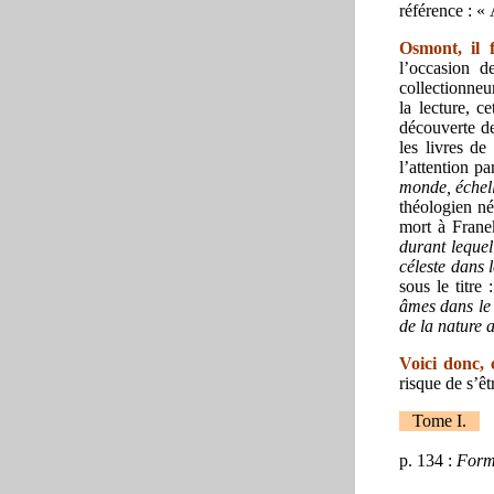
référence : 
Osmont, il f
l’occasion d
collectionneur
la lecture, c
découverte de
les livres de
l’attention pa
monde, échell
théologien né
mort à Frane
durant leque
céleste dans 
sous le titre 
âmes dans le 
de la nature 
Voici donc,
risque de s’êt
Tome I.
p. 134 :
Formu