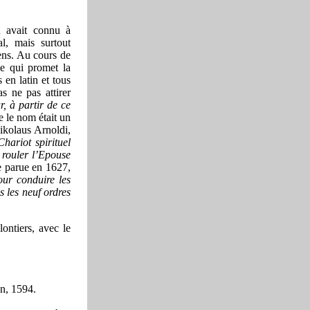
ou avait connu à
al, mais surtout
ens. Au cours de
hie qui promet la
s en latin et tous
s ne pas attirer
, à partir de ce
 le nom était un
ikolaus Arnoldi,
hariot spirituel
 rouler l’Epouse
le parue en 1627,
our conduire les
s les neuf ordres
lontiers, avec le
n, 1594.