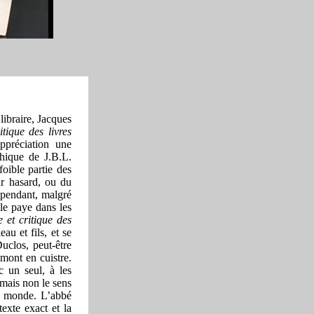
libraire, Jacques
tique des livres
préciation une
hique de J.B.L.
foible partie des
ar hasard, ou du
ependant, malgré
 le paye dans les
 et critique des
au et fils, et se
Duclos, peut-être
smont en cuistre.
 un seul, à les
 mais non le sens
le monde. L’abbé
texte exact et la