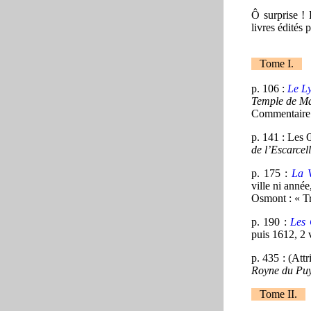
Ô surprise ! 
livres édités 
Tome I.
p. 106 :
Le L
Temple de Ma
Commentaire d
p. 141 : Les
de l’Escarcel
p. 175 :
La V
ville ni année
Osmont : « Trè
p. 190 :
Les 
puis 1612, 2 
p. 435 : (Att
Royne du Pu
Tome II.