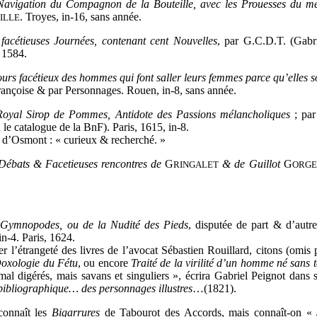
avigation du Compagnon de la Bouteille, avec les Prouesses du me
. Troyes, in-16, sans année.
ILLE
 facétieuses Journées, contenant cent Nouvelles
, par G.C.D.T. (Gabr
, 1584.
urs facétieux des hommes qui font saller leurs femmes parce qu’elles 
rançoise & par Personnages. Rouen, in-8, sans année.
Royal Sirop de Pommes, Antidote des Passions mélancholiques
; par
 le catalogue de la BnF). Paris, 1615, in-8.
d’Osmont : « curieux & recherché. »
Débats & Facetieuses rencontres de
G
& de Guillot
G
RINGALET
ORGE
 Gymnopodes, ou de la Nudité des Pieds
, disputée de part & d’autre
 in-4. Paris, 1624.
r l’étrangeté des livres de l’avocat Sébastien Rouillard, citons (omis
oxologie du Fétu
, ou encore
Traité de la virilité d’un homme né sans t
mal digérés, mais savans et singuliers », écrira Gabriel Peignot dans
 bibliographique… des personnages illustres
…(1821).
connaît les
Bigarrures
de Tabourot des Accords, mais connaît-on
«