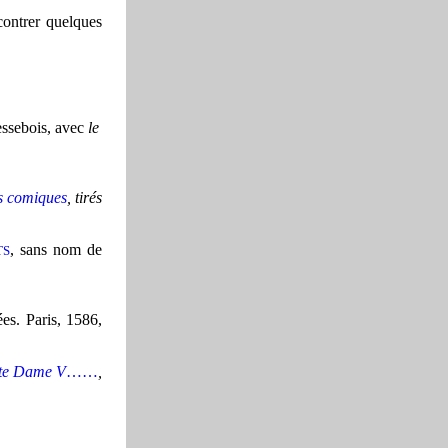
contrer quelques
lessebois, avec
le
rs comiques
, tirés
, sans nom de
TS
es. Paris, 1586,
nte Dame V
……
,