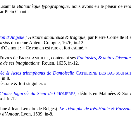
Lisant la
Bibliothèque typographique
, nous avons eu le plaisir de ren
par Plein Chant :
yon d’Angelie
; Histoire amoureuse & tragique
, par Pierre-Corneille B
rsias
du même Auteur. Cologne, 1676, in-12.
'Osmont : « Ce roman est rare et fort estimé. »
 Œuvres de B
, contenant ses
Fantaisies, & autres Discou
RUSCAMBILLE
le de ses imaginations
. Rouen, 1635, in-12.
ie & Actes triomphants de Damoiselle
C
ATHERINE DES BAS SOUHAI
, in-8.
s-rare & fort singulier. »
Contes bigarrés du Sieur de
C
, déduits en Matinées & Soiré
HOLIERES
vol. in-12
ribué à Jean Lemaire de Belges).
Le Triomphe de très-Haute & Puissa
y d’Amour
. Lyon, 1539, in-8.