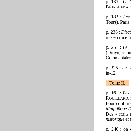
p. 135 :
La N
B
RINGUENAR
p. 182 :
Les
Tours). Paris
p. 236 :
Disco
mis en rime f
p. 251 :
Le 
(Droyn, selon
Commentaire 
p. 325 :
Les 
in-12.
Tome II.
p. 161 :
Les
R
,
OUILLARD
Pour confirme
Magnifique D
Des « écrits 
historique et
p. 240 : on 