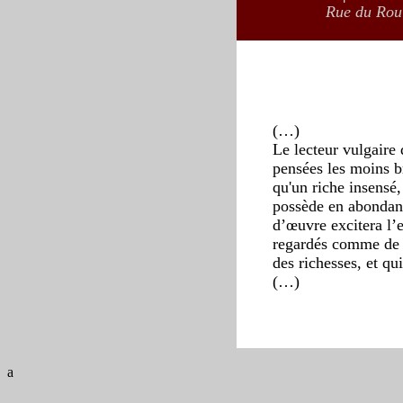
Rue du Roul
(…)
Le lecteur vulgaire 
pensées les moins br
qu'un riche insensé,
possède en abondanc
d’œuvre excitera l’
regardés comme de v
des richesses, et qu
(…)
a