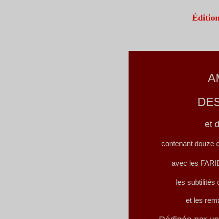
a
Éditi
A
DE
et 
contenant douze 
avec les FAR
les subtilit
et les re