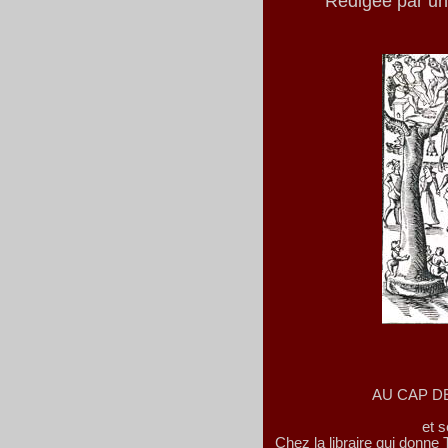
Rédigée par u
AU CAP D
et 
Chez la libraire qui donn