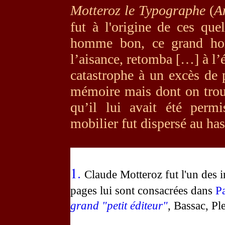
Motteroz le Typographe
(
A
fut à l'origine de ces qu
homme bon, ce grand ho
l’aisance, retomba […] à l’é
catastrophe à un excès de
mémoire mais dont on trou
qu’il lui avait été perm
mobilier fut dispersé au ha
1.
Claude Motteroz fut l'
un des
i
pages lui sont consacrées dans
P
grand
"petit
éditeur"
, Bassac, Pl