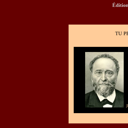
Éditi
TU P
Je