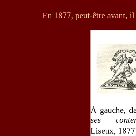
1877
En
, peut-être avant, 
À gauche, d
ses contem
1877
Liseux,