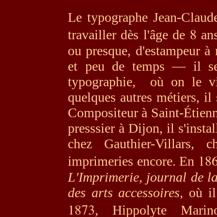
Le typographe Jean-Claud
8
travailler dès l'âge de
ans
ou presque, d'estampeur à 
et peu de temps — il se
typographie, où on le vi
quelques autres métiers, il
Compositeur à Saint-Étienne
presssier à Dijon, il s'insta
chez Gauthier-Villars, 
18
imprimeries encore. En
L'Imprimerie
,
journal de la
des arts accessoir
es,
où il 
1873
, Hi
ppolyte Marin