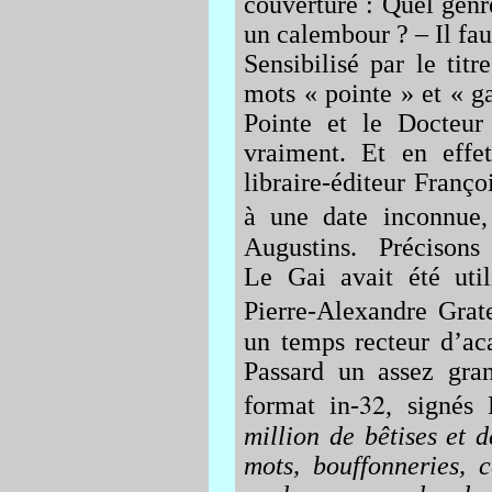
couverture : Quel genre
un calembour ? – Il faut
Sensibilisé par le titr
mots « pointe » et « ga
Pointe et le Docteur
vraiment. Et en effe
libraire-éditeur Franç
à une date inconnue,
Augustins. Précison
Le Gai avait été util
Pierre-Alexandre Grate
un temps recteur d’aca
Passard un assez gra
32
format in-
, signés
million de bêtises et d
mots, bouffonneries, 