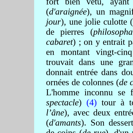
fort bien vêtu, ayant
(
d'araignée
), un magnif
jour
), une jolie culotte (
de pierres (
philosopha
cabaret
) ; on y entrait 
en montant vingt-cin
trouvait dans une gra
donnait entrée dans do
ornées de colonnes (
de c
L'homme inconnu se fa
spectacle
)
(4)
tour à to
l’âne
), avec deux entré
(
d'amants
). Son desser
de coins (
de rue
), d'un