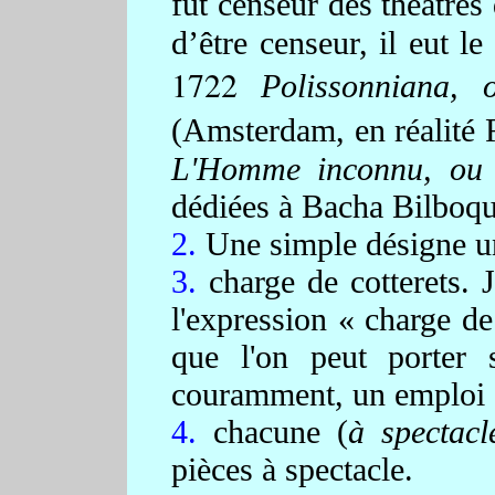
fut censeur des théâtres
d’être censeur, il eut l
1722
Polissonniana, 
(Amsterdam, en réalité
L'
Homme inconnu, ou l
dédiées à Bacha Bilboqu
2.
Une simple désigne un
3.
charge de cotterets. 
l'expression
« charge de
que l'on peut porter 
couramment, un emploi o
4.
chacune
(
à spectacl
pièces à spectacle.