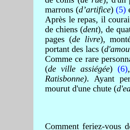
marrons (
d’artifice
)
(5)
e
Après le repas, il coura
de chiens (
dent
), de qua
pages (
de livre
), mont
portant des lacs (
d'amou
Comme ce rare personna
(
de ville assiégée
)
(6)
Ratisbonne)
. Ayant pe
mourut d'une chute (
d'e
Comment feriez-vous d