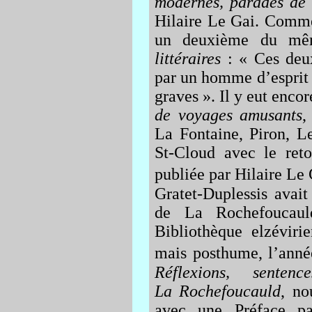
modernes, parades de 
Hilaire Le Gai. Comme
un deuxième du mê
littéraires
: « Ces deux
par un homme d’esprit 
graves ». Il y eut encor
de voyages amusants
,
La Fontaine, Piron, L
St-Cloud avec le retou
publiée par Hilaire Le 
Gratet-Duplessis avai
de La Rochefoucauld
Bibliothèque elzéviri
mais posthume, l’anné
Réflexions, sente
La Rochefoucauld
, no
avec une Préface pa