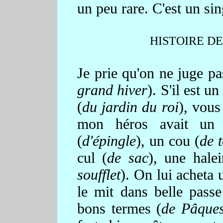
un peu rare. C'est un si
HISTOIRE D
Je prie qu'on ne juge pa
grand hiver
). S'il est un
(
du jardin du roi
), vous
mon héros avait un 
(
d'épingle
), un cou (
de 
cul (
de sac
), une halei
soufflet
). On lui acheta 
le mit dans belle passe
bons termes (
de Pâques