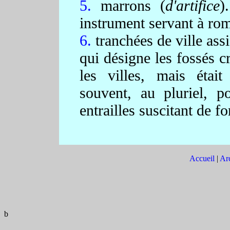
5.
marrons (
d'artifice
)
instrument servant à romp
6.
tranchées de ville ass
qui désigne les fossés c
les villes, mais étai
souvent, au pluriel, 
entrailles suscitant de fo
Accueil
|
Arc
b