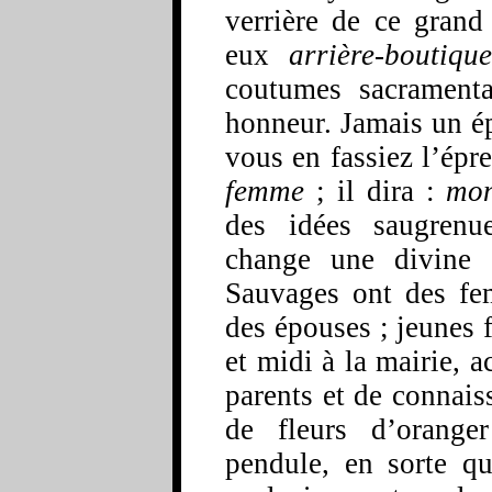
verrière de ce gran
eux
arrière-boutique
coutumes sacrament
honneur. Jamais un ép
vous en fassiez l’épr
femme
; il dira :
mon
des idées saugrenue
change une divine 
Sauvages ont des fem
des épouses ; jeunes 
et midi à la mairie, 
parents et de connais
de fleurs d’orange
pendule, en sorte q