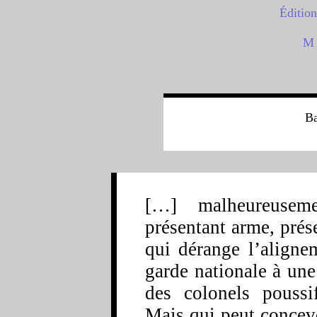
Édition
M a
l
Ba
[…] malheureuseme
présentant arme, prés
qui dérange l’aligne
garde nationale à une
des colonels poussi
Mais qui peut concevo