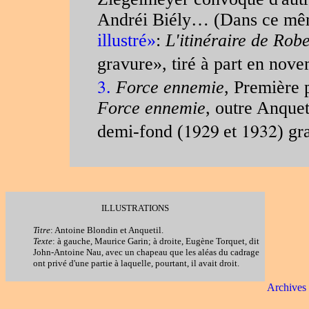
Andréi Biély… (Dans ce mê
illustré
»
:
L'itinéraire de Rob
gravure
», tiré à part en nov
3
.
Force ennemie
, Première p
Force ennemie
, outre Anque
1929
1932
demi-fond (
et
) gr
ILLUSTRATIONS
Titre
:
Antoine Blondin et Anquetil.
Texte
: à gauche, Maurice Garin; à droite, Eugène Torquet, dit
John-Antoine Nau, avec un chapeau que les aléas du cadrage
ont privé d'une partie à laquelle, pourtant, il avait droit.
Archives 