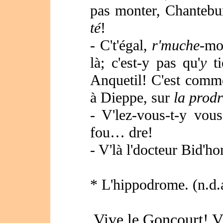
pas monter, Chantebur
té
!
- C't'égal,
r'muche
-mo
là; c'est-y pas qu'
y
ti
Anquetil! C'est comme 
à Dieppe, sur
la prod
- V'lez-vous-t-y vou
fou… dre!
- V'là l'docteur Bid'
* L'hippodrome. (n.d.
Vive le Goncourt! Vi