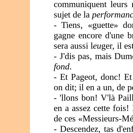
communiquent leurs r
sujet de la
performan
- Tiens, «guette» do
gagne encore d'une b
sera aussi l
eu
ger, il e
- J'dis pas, mais Dumo
fond
.
- Et Pageot, donc! Et
on dit; il en a un, de p
- '
llons bon! V'là Pail
en a assez cette fois!
de ces «Messieurs-Mé
- Descendez, tas d'en