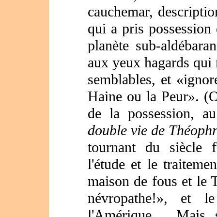
cauchemar, descriptio
qui a pris possession 
planète sub-aldébara
aux yeux hagards qui 
semblables, et «ignor
Haine ou la Peur». (O
de la possession, 
double vie de Théoph
tournant du siècle
l'étude et le traitem
maison de fous et le T
névropathe!», et l
l'Amérique… Mais s'