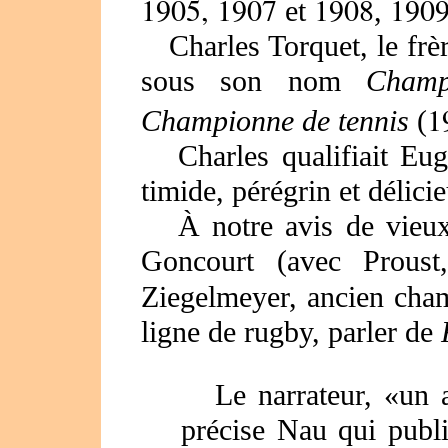
1905, 1907
1908
1909
et
,
Charles Torquet, le frèr
sous son nom
Champ
1
Championne de tennis
(
Charles qualifiait Eu
timide, pérégrin et déli
À notre avis de vieux 
Goncourt (avec Prous
Ziegelmeyer, ancien cham
ligne de rugby, parler de
Le narrateur, «un a
précise Nau qui publ