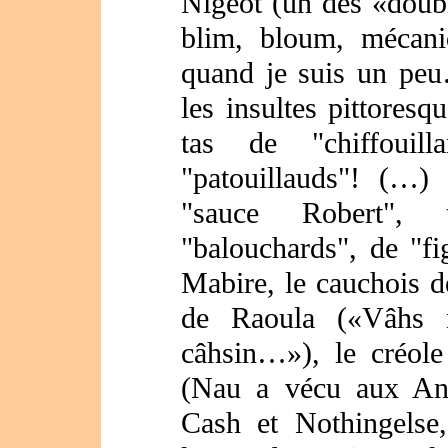
Nigeot (un des «doubl
blim, bloum, mécan
quand je suis un pe
les insultes pittore
tas de "chiffouill
"patouillauds"! (…)
"sauce Robert", 
"balouchards", de "fi
Mabire, le cauchois d
de Raoula («Vâhs n
câhsin…»), le créole
(Nau a vécu aux Anti
Cash et Nothingelse,