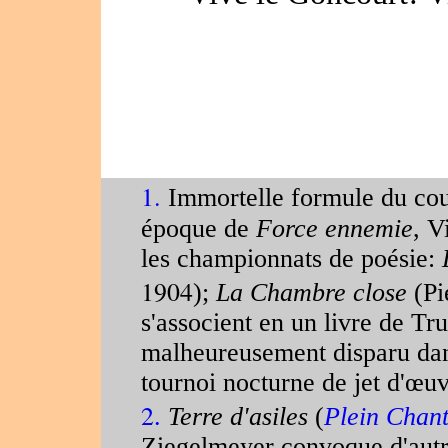
1.
Immortelle formule du cou
époque de
Force ennemie
, V
les championnats de poésie:
1904
);
La Chambre close
(Pi
s'associent en un livre de T
malheureusement disparu dans
tournoi nocturne de jet d'œuv
2
.
Terre d'asiles
(
Plein Chan
Ziegelmeyer convoque d'autre