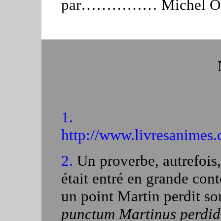
par…………… Michel Ohl ?
1.
http://www.livresanimes.
2.
Un proverbe, autrefois,
était entré en grande con
un point Martin perdit son
punctum Martinus perdid