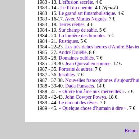
1983 - 13.
L'effusion secrète
. 4 €
1983 - 14 -
Le fil du chemin
.
4 €
(épuisé)
1983 - 15.
Le grand art funambulistique
.
4 €
1983 - 16-17.
Avec Marius Noguès
. 7 €
1983 - 18.
Terres réelles
. 4 €
1984 - 19.
Sur champ de sable
. 5 €
1984 - 20.
La lumière des humbles
. 5 €
1984 - 21.
Rustiques
. 5 €
1984 - 22-23.
Les très riches heures d'André Blavie
1985 - 27.
André Druelle
. 8 €
1985 - 28.
Domaines oubliés
. 7 €
1985 - 29-30.
Jean Queval en somme
. 12 €
1987 - 35.
Portraits & autres
. 7 €
1987 - 36.
Insolites
. 7 €
1987 - 37-38.
Nouvelles francophones d'aujourd'hu
1988 - 39-40.
Dada Pansaers
. 14 €
1988 - 41.
« Ouvre ton âme aux merveilles »
.
7 €
1988 - 42-43.
John Cowper Powys.
18 €
1989 - 44.
Le ciment des rêves
. 7 €
1989 - 45.
« Quelque chose d'humain à dire »
. 7 €
Retour 