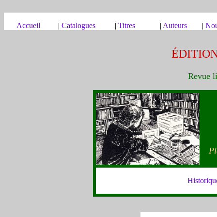
Acc
ueil
|
Catalogues
|
Titres
|
Auteurs
|
Nou
ÉDITIO
Revue li
Pl
Historiqu